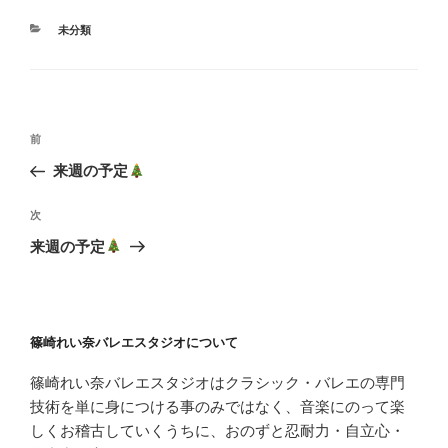
カ
未分類
テ
ゴ
リ
ー
投
前
前
稿
の
来週の予定
ナ
投
ビ
稿
次
次
ゲ
の
来週の予定
投
ー
稿
シ
ョ
篠崎れい奈バレエスタジオについて
ン
篠崎れい奈バレエスタジオはクラシック・バレエの専門
技術を単に身につける事のみではなく、音楽にのって楽
しくお稽古していくうちに、おのずと忍耐力・自立心・