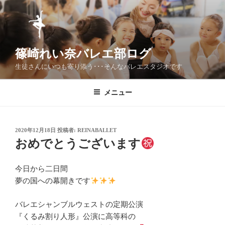
コ
ン
テ
ン
篠崎れい奈バレエ部ログ
ツ
へ
生徒さんにいつも寄り添う･･･そんなバレエスタジオです
ス
キ
メニュー
ッ
プ
投
2020年12月18日
投稿者:
REINABALLET
稿
おめでとうございます
日:
今日から二日間
夢の国への幕開きです
バレエシャンブルウェストの定期公演
『くるみ割り人形』公演に高等科の