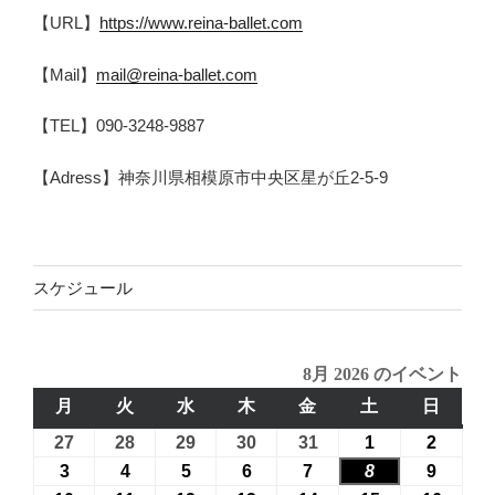
【URL】
https://www.reina-ballet.com
【Mail】
mail@reina-ballet.com
【TEL】090-3248-9887
【Adress】神奈川県相模原市中央区星が丘2-5-9
スケジュール
8月 2026 のイベント
月
月
火
火
水
水
木
木
金
金
土
土
日
日
曜
曜
曜
曜
曜
曜
曜
27
2026
28
2026
29
2026
30
2026
31
2026
1
2026
2
2026
日
日
日
日
日
日
日
年
年
年
年
年
年
年
3
2026
4
2026
5
2026
6
2026
7
2026
8
2026
9
2026