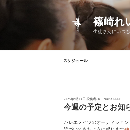
コ
ン
テ
篠崎れ
ン
ツ
生徒さんにいつも
へ
ス
キ
ッ
スケジュール
プ
投
2025年9月14日
投稿者:
REINABALLET
稿
今週の予定とお知
日:
バレエメイツのオーディション
近づいてきたように感じます