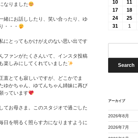
7
7
年
年
10
2026
11
20
になりました
月
月
8
8
年
年
17
2026
18
20
27
28
月
月
8
8
年
年
24
2026
25
20
一緒にお話ししたり、笑い合ったり、ゆ
日
日
3
4
月
月
8
8
年
年
31
2026
1
20
り・・・
日
日
10
11
月
月
8
8
年
年
日
日
17
18
月
月
私にとってもかけがえのない思い出です
8
9
イ
日
日
24
25
月
月
ベ
んファンがたくさんいて、インスタ投稿
日
日
31
1
ン
も楽しみにしてくれていました
日
日
E
Search
ト
検
正直とても寂しいですが、どこかでま
索
たゆかちゃん、ゆてんちゃん姉妹に再び
願っています
アーカイブ
してお母さま。このスタジオで過ごした
2026年8月
毎日を明るく照らす力になりますように
2026年7月