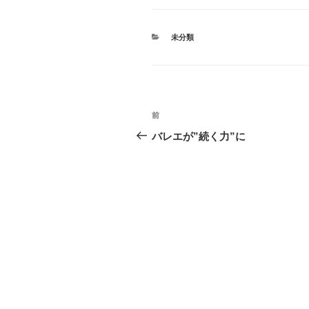
カ
未分類
テ
ゴ
リ
ー
投
前
前
稿
の
バレエが”続く力”に
投
ナ
稿
ビ
ゲ
ー
シ
ョ
ン