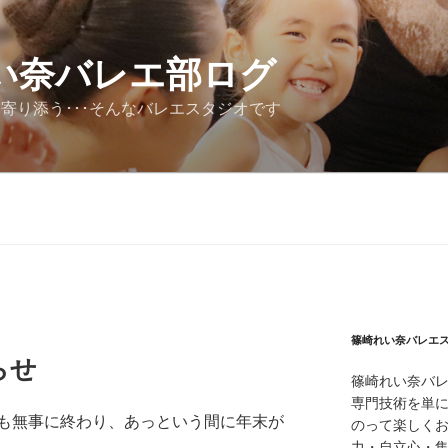
い奈バレエ部ログ
寄り添う･･･そんなバレエスタジオです
篠崎れい奈バレエ
らせ
篠崎れい奈バ
専門技術を単
も無事に終わり、あっという間に年末が
のって楽しく
力・自立心・