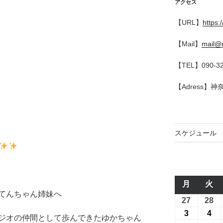
アクセス
【URL】
https:
【Mail】
mail@r
【TEL】090-32
【Adress】
スケジュール
月
月
火
火
てんちゃん姉妹へ
曜
曜
27
2026
28
20
日
日
年
年
3
2026
4
20
ジオの仲間として歩んできたゆかちゃん