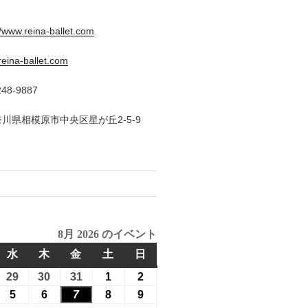
//www.reina-ballet.com
eina-ballet.com
48-9887
神奈川県相模原市中央区星が丘2-5-9
8月 2026 のイベント
水
水
木
木
金
金
土
土
日
日
曜
曜
曜
曜
曜
26
29
2026
30
2026
31
2026
1
2026
2
2026
日
日
日
日
日
年
年
年
年
年
26
5
2026
6
2026
7
2026
8
2026
9
2026