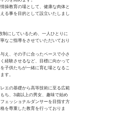
た情操教育の場として、健康な肉体と
鍛える事を目的として設立いたしまし
数制にしているため、一人ひとりに
丁寧なご指導をさせていただいており
を与え、その子に合ったペースで小さ
多く経験させるなど、目標に向かって
ちを子供たちが一緒に育む場となるこ
ります。
バレエの基礎から高等技術に至る広範
もち、3歳以上の男女、趣味で始め
ロフェッショナルダンサーを目指す方
人格を尊重した教育を行っておりま