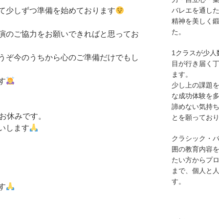
バレエを通し
て少しずつ準備を始めております
精神を美しく
た。
演のご協力をお願いできればと思ってお
1クラスが少人
うぞ今のうちから心のご準備だけでもし
目が行き届く
ます。
す
少し上の課題
な成功体験を
諦めない気持
スお休みです。
とを願ってお
いします
クラシック・
囲の教育内容を
たい方からプ
まで、個人と
す。
す