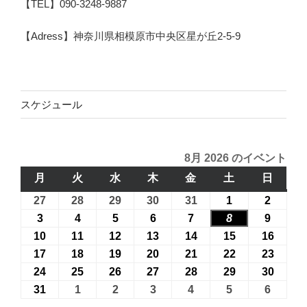
【TEL】090-3248-9887
【Adress】神奈川県相模原市中央区星が丘2-5-9
スケジュール
8月 2026 のイベント
月
月
火
火
水
水
木
木
金
金
土
土
日
日
曜
曜
曜
曜
曜
曜
曜
27
2026
28
2026
29
2026
30
2026
31
2026
1
2026
2
2026
日
日
日
日
日
日
日
年
年
年
年
年
年
年
3
2026
4
2026
5
2026
6
2026
7
2026
8
2026
9
2026
7
7
7
7
7
8
8
年
年
年
年
年
年
年
10
2026
11
2026
12
2026
13
2026
14
2026
15
2026
16
2026
月
月
月
月
月
月
月
8
8
8
8
8
8
8
年
年
年
年
年
年
年
17
2026
18
2026
19
2026
20
2026
21
2026
22
2026
23
2026
27
28
29
30
31
1
2
月
月
月
月
月
月
月
8
8
8
8
8
8
8
年
年
年
年
年
年
年
24
2026
25
2026
26
2026
27
2026
28
2026
29
2026
30
2026
日
日
日
日
日
日
日
3
4
5
6
7
8
9
月
月
月
月
月
月
月
8
8
8
8
8
8
8
年
年
年
年
年
年
年
31
2026
1
2026
2
2026
3
2026
4
2026
5
2026
6
2026
日
日
日
日
日
日
日
10
11
12
13
14
15
16
月
月
月
月
月
月
月
8
8
8
8
8
8
8
年
年
年
年
年
年
年