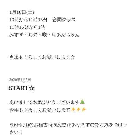
1月18日(土)
10時から11時15分 合同クラス
11時15分から1時
みすず・ちの・咲・りあんちゃん
今週もよろしくお願いします☆
投
2020年1月5日
稿
START☆
日:
あけましておめでとうございます
今年もよろしくお願いします
※6日(月)のお稽古時間変更がありますのでお気をつけ下
さい！