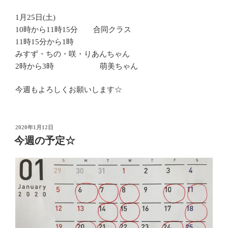
1月25日(土)
10時から11時15分 合同クラス
11時15分から1時
みすず・ちの・咲・りあんちゃん
2時から3時 萌美ちゃん
今週もよろしくお願いします☆
投
2020年1月12日
稿
今週の予定☆
日: