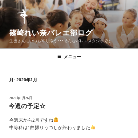
コ
ン
テ
ン
篠崎れい奈バレエ部ログ
ツ
へ
生徒さんにいつも寄り添う･･･そんなバレエスタジオです
ス
キ
メニュー
ッ
プ
月:
2020年1月
投
2020年1月26日
稿
今週の予定☆
日:
今週末から2月ですね
中等科は1曲振りうつしが終わりました