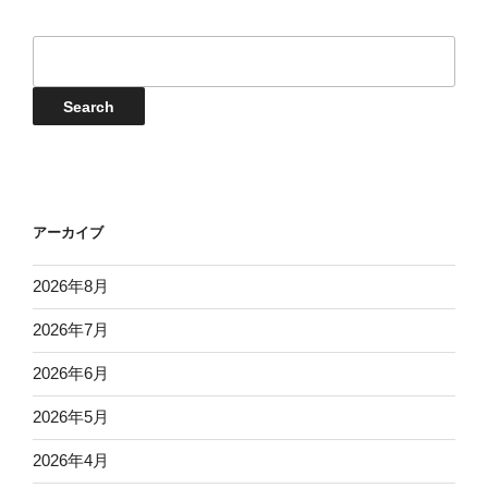
日
日
日
日
日
日
日
17
18
19
20
21
22
23
月
月
月
月
月
月
月
8
9
9
9
9
9
9
イ
日
日
日
日
日
日
日
24
25
26
27
28
29
30
月
月
月
月
月
月
月
ベ
日
日
日
日
日
日
日
31
1
2
3
4
5
6
ン
Events
Search
日
日
日
日
日
日
日
ト
検
索
アーカイブ
2026年8月
2026年7月
2026年6月
2026年5月
2026年4月