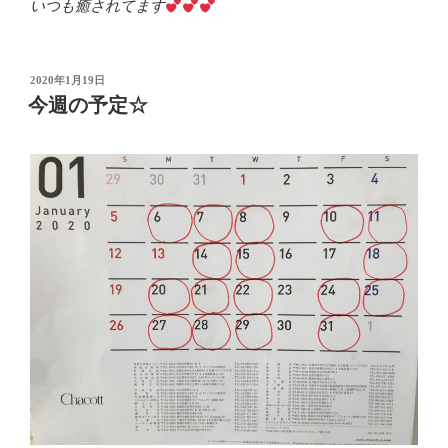
いつも癒されてます
投
2020年1月19日
稿
今週の予定☆
日: