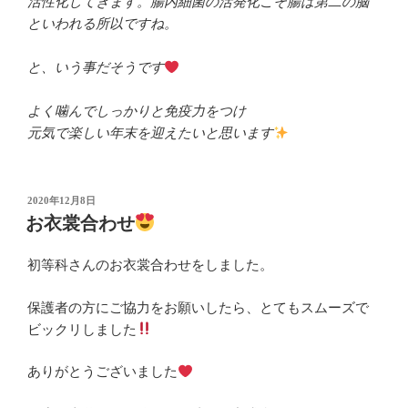
活性化してきます。腸内細菌の活発化こそ腸は第二の脳
といわれる所以ですね。
と、いう事だそうです
よく噛んでしっかりと免疫力をつけ
元気で楽しい年末を迎えたいと思います
投
2020年12月8日
稿
お衣裳合わせ
日:
初等科さんのお衣裳合わせをしました。
保護者の方にご協力をお願いしたら、とてもスムーズで
ビックリしました
ありがとうございました