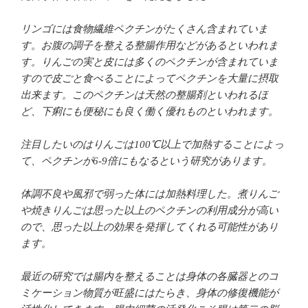
リンゴには食物繊維ペクチンがたくさん含まれていま
す。お腹の調子を整える整腸作用などがあるといわれま
す。りんごの実と皮には多くのペクチンが含まれていま
すので皮ごと食べることによってペクチンを大量に摂取
出来ます。このペクチンは天然の整腸剤といわれるほ
ど、下痢にも便秘にも良く働く優れものといわれます。
注目したいのはりんごは100℃以上で加熱することによっ
て、ペクチンが6-9倍にもなるという研究があります。
体調不良や風邪で弱った体には加熱料理した。煮りんご
や焼きりんごは思った以上のペクチンの利用成分が高い
ので、思った以上の効果を発揮してくれる可能性があり
ます。
最近の研究では腸内を整えることは身体の各臓器とのコ
ミケーション物質が旺盛にはたらき、身体の修復機能が