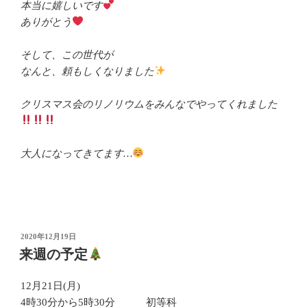
本当に嬉しいです
ありがとう
そして、この世代が
なんと、頼もしくなりました
クリスマス会のリノリウムをみんなでやってくれました
大人になってきてます…
投
2020年12月19日
稿
来週の予定
日:
12月21日(月)
4時30分から5時30分 初等科