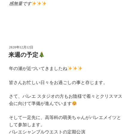
感無量です
投
2020年12月12日
稿
来週の予定
日:
年の瀬が近づいてきましたね
皆さんお忙しい日々をお過ごしの事と存じます。
さて、バレエ スタジオの方もお陰様で着々とクリスマス
会に向けて準備が進んでいます
そして一足先に、高等科の萌美ちゃんがバレエメイツと
して参加します。
バレエシャンブルウエストの定期公演