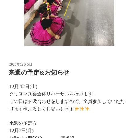
投
2020年12月5日
稿
来週の予定&お知らせ
日:
12月 12日(土)
クリスマス会全体リハーサルを行います。
この日は衣裳合わせをしますので、全員参加していただ
けます様よろしくお願いします
来週の予定☆
12月7日(月)
4時から4時50分 初等科