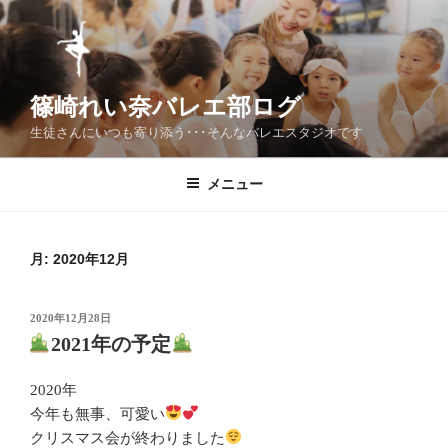
コ
ン
テ
ン
篠崎れい奈バレエ部ログ
ツ
へ
生徒さんにいつも寄り添う･･･そんなバレエスタジオです
ス
キ
メニュー
ッ
プ
月:
2020年12月
投
2020年12月28日
稿
2021年の予定
日:
2020年
今年も無事、可愛い
クリスマス会が終わりました