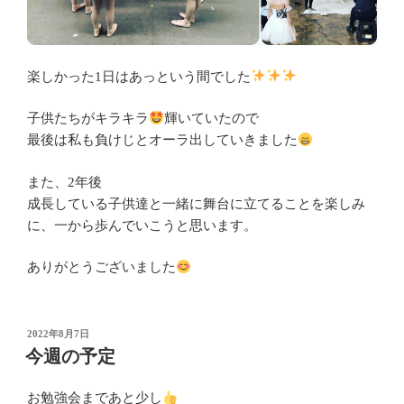
楽しかった1日はあっという間でした
子供たちがキラキラ
輝いていたので
最後は私も負けじとオーラ出していきました
また、2年後
成長している子供達と一緒に舞台に立てることを楽しみ
に、一から歩んでいこうと思います。
ありがとうございました
投
2022年8月7日
稿
今週の予定
日:
お勉強会まであと少し