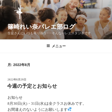
コ
ン
テ
ン
篠崎れい奈バレエ部ログ
ツ
へ
生徒さんにいつも寄り添う･･･そんなバレエスタジオです
ス
キ
メニュー
ッ
プ
月:
2022年8月
投
2022年8月29日
稿
今週の予定とお知らせ
日:
お知らせ
8月30日(火)・31日(水)は全クラスお休みです。
お間違えのないようにお願いします