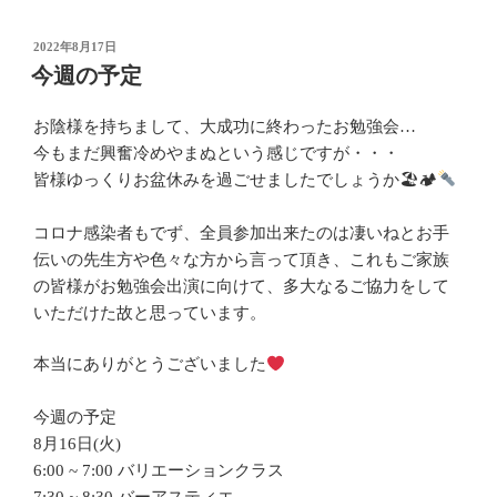
投
2022年8月17日
稿
今週の予定
日:
お陰様を持ちまして、大成功に終わったお勉強会…
今もまだ興奮冷めやまぬという感じですが・・・
皆様ゆっくりお盆休みを過ごせましたでしょうか🏖🏕
コロナ感染者もでず、全員参加出来たのは凄いねとお手
伝いの先生方や色々な方から言って頂き、これもご家族
の皆様がお勉強会出演に向けて、多大なるご協力をして
いただけた故と思っています。
本当にありがとうございました
今週の予定
8月16日(火)
6:00 ~ 7:00 バリエーションクラス