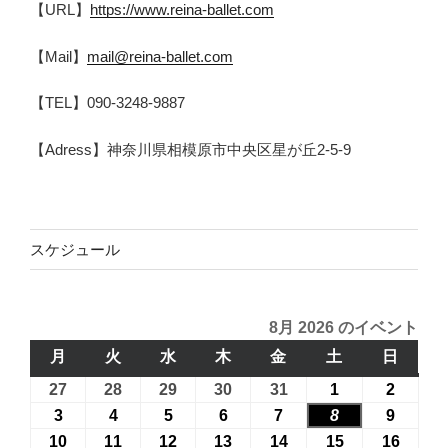
【URL】
https://www.reina-ballet.com
【Mail】
mail@reina-ballet.com
【TEL】090-3248-9887
【Adress】神奈川県相模原市中央区星が丘2-5-9
スケジュール
8月 2026 のイベント
月
月
火
火
水
水
木
木
金
金
土
土
日
日
曜
曜
曜
曜
曜
曜
曜
27
2026
28
2026
29
2026
30
2026
31
2026
1
2026
2
2026
日
日
日
日
日
日
日
年
年
年
年
年
年
年
3
2026
4
2026
5
2026
6
2026
7
2026
8
2026
9
2026
7
7
7
7
7
8
8
年
年
年
年
年
年
年
10
2026
11
2026
12
2026
13
2026
14
2026
15
2026
16
2026