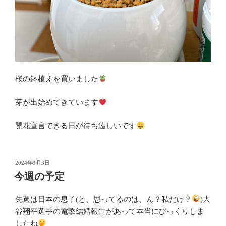
桜の鉢植えを買いました
芽が出始めてきています
開花宣言できる日が待ち遠しいです
投
2024年3月3日
稿
今週の予定
日:
先週は日本の息子(と、思ってるのは、ん？私だけ？
)大
谷翔平選手の電撃結婚報告があって本当にびっくりしま
したね