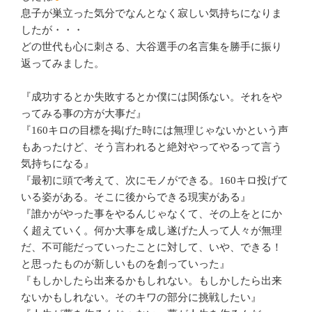
息子が巣立った気分でなんとなく寂しい気持ちになりま
したが・・・
どの世代も心に刺さる、大谷選手の名言集を勝手に振り
返ってみました。
『成功するとか失敗するとか僕には関係ない。それをや
ってみる事の方が大事だ』
『160キロの目標を掲げた時には無理じゃないかという声
もあったけど、そう言われると絶対やってやるって言う
気持ちになる』
『最初に頭で考えて、次にモノができる。160キロ投げて
いる姿がある。そこに後からできる現実がある』
『誰かがやった事をやるんじゃなくて、その上をとにか
く超えていく。何か大事を成し遂げた人って人々が無理
だ、不可能だっていったことに対して、いや、できる！
と思ったものが新しいものを創っていった』
『もしかしたら出来るかもしれない。もしかしたら出来
ないかもしれない。そのキワの部分に挑戦したい』