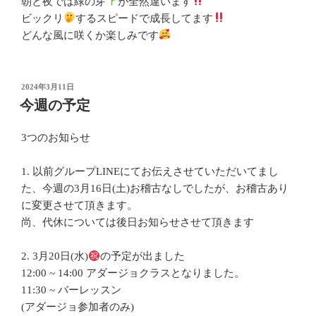
朝と夜では緑の芽
が全然違います
ビックリ
するスピードで成長してます
どんな風に咲くか楽しみです
投
2024年3月11日
稿
今週の予定
日:
3つのお知らせ
1. 以前グループLINEにてお伝えさせていただいてまし
た、今週の3月16日(土)お稽古なしでしたが、お稽古あり
に変更させて頂きます。
尚、代休については後日お知らせさせて頂きます
2. 3月20日(水)
の予定が出ました
12:00 ~ 14:00 アダージョクラスとなりました。
11:30 ~ バーレッスン
(アダージョ参加者のみ)