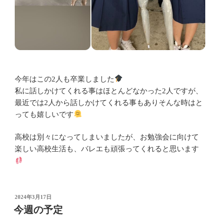
今年はこの2人も卒業しました
私に話しかけてくれる事はほとんどなかった2人ですが、
最近では2人から話しかけてくれる事もありそんな時はと
っても嬉しいです
高校は別々になってしまいましたが、お勉強会に向けて
楽しい高校生活も、バレエも頑張ってくれると思います
投
2024年3月17日
稿
今週の予定
日: