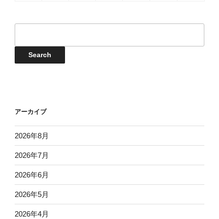
日
日
日
日
日
日
日
10
11
12
13
14
15
16
月
月
月
月
月
月
月
8
8
8
8
8
8
8
年
年
年
年
年
年
年
日
日
日
日
日
日
日
17
18
19
20
21
22
23
月
月
月
月
月
月
月
8
9
9
9
9
9
9
イ
日
日
日
日
日
日
日
24
25
26
27
28
29
30
月
月
月
月
月
月
月
ベ
日
日
日
日
日
日
日
31
1
2
3
4
5
6
ン
Events
Search
日
日
日
日
日
日
日
ト
検
索
アーカイブ
2026年8月
2026年7月
2026年6月
2026年5月
2026年4月