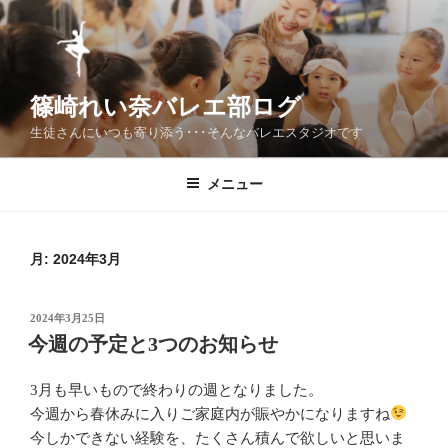
コ
ン
テ
ン
篠崎れい奈バレエ部ログ
ツ
へ
生徒さんにいつも寄り添う･･･そんなバレエスタジオです
ス
キ
メニュー
ッ
プ
月:
2024年3月
投
2024年3月25日
稿
今週の予定と3つのお知らせ
日:
3月も早いもので終わりの週となりました。
今週から春休みに入りご家庭内が賑やかになりますね
今しかできない経験を、たくさん積んで欲しいと思いま