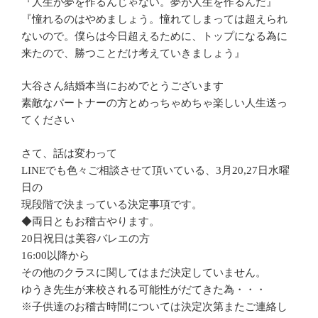
『人生が夢を作るんじゃない。夢が人生を作るんだ』
『憧れるのはやめましょう。憧れてしまっては超えられ
ないので。僕らは今日超えるために、トップになる為に
来たので、勝つことだけ考えていきましょう』
大谷さん結婚本当におめでとうございます
素敵なパートナーの方とめっちゃめちゃ楽しい人生送っ
てください
さて、話は変わって
LINEでも色々ご相談させて頂いている、3月20,27日水曜
日の
現段階で決まっている決定事項です。
◆両日ともお稽古やります。
20日祝日は美容バレエの方
16:00以降から
その他のクラスに関してはまだ決定していません。
ゆうき先生が来校される可能性がだてきた為・・・
※子供達のお稽古時間については決定次第またご連絡し