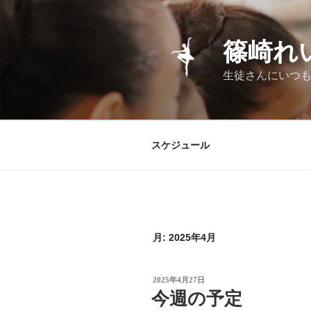
コ
ン
テ
篠崎れ
ン
ツ
生徒さんにいつも
へ
ス
キ
ッ
スケジュール
プ
月:
2025年4月
投
2025年4月27日
稿
今週の予定
日: