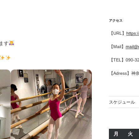
アクセス
【URL】
https:
ます
【Mail】
mail@r
【TEL】090-32
【Adress】
スケジュール
月
月
火
火