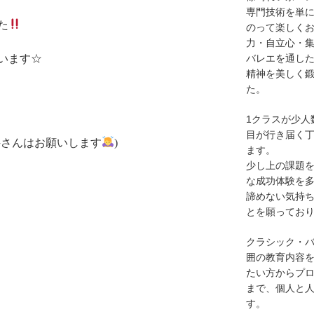
専門技術を単
た
のって楽しく
力・自立心・
バレエを通し
います☆
精神を美しく
た。
1クラスが少人
目が行き届く
科さんはお願いします
)
ます。
少し上の課題
な成功体験を
諦めない気持
とを願ってお
クラシック・
囲の教育内容を
たい方からプ
まで、個人と
す。