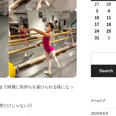
曜
曜
27
2026
28
20
日
日
年
年
3
2026
4
20
7
7
年
年
10
2026
11
20
月
月
8
8
年
年
17
2026
18
20
27
28
月
月
8
8
年
年
24
2026
25
20
日
日
3
4
月
月
8
8
年
年
31
2026
1
20
日
日
10
11
月
月
8
8
年
年
日
日
17
18
月
月
8
9
イ
日
日
24
25
月
月
ベ
日
日
31
1
ン
日
日
E
Search
ト
検
索
まで綺麗に気持ちを届けられる様になっ
アーカイブ
勢だけじゃない◎
2026年8月