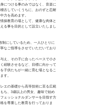
に身につける事のみではなく、音楽に
お稽古していくうちに、おのずと忍耐
集中力を高めます。
た情操教育の場として、健康な肉体と
鍛える事を目的として設立いたしまし
数制にしているため、一人ひとりに
丁寧なご指導をさせていただいており
を与え、その子に合ったペースで小さ
多く経験させるなど、目標に向かって
ちを子供たちが一緒に育む場となるこ
ります。
バレエの基礎から高等技術に至る広範
もち、3歳以上の男女、趣味で始め
ロフェッショナルダンサーを目指す方
人格を尊重した教育を行っておりま