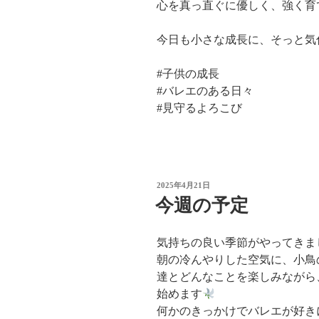
心を真っ直ぐに優しく、強く育
今日も小さな成長に、そっと気
#子供の成長
#バレエのある日々
#見守るよろこび
投
2025年4月21日
稿
今週の予定
日:
気持ちの良い季節がやってきま
朝の冷んやりした空気に、小鳥
達とどんなことを楽しみながら
始めます
何かのきっかけでバレエが好き