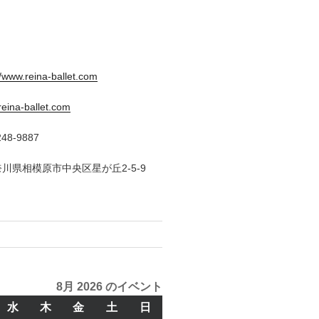
//www.reina-ballet.com
eina-ballet.com
48-9887
神奈川県相模原市中央区星が丘2-5-9
8月 2026 のイベント
水
水
木
木
金
金
土
土
日
日