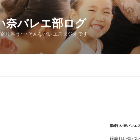
い奈バレエ部ログ
寄り添う･･･そんなバレエスタジオです
篠崎れい奈バレエ
篠崎れい奈バ