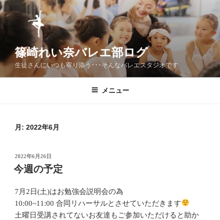
コ
ン
テ
ン
篠崎れい奈バレエ部ログ
ツ
へ
生徒さんにいつも寄り添う･･･そんなバレエスタジオです
ス
キ
メニュー
ッ
プ
月:
2022年6月
投
2022年6月26日
稿
今週の予定
日:
7月2日(土)はお勉強会説明会の為
10:00~11:00 合同リハーサルとさせていただきます
土曜日受講されてないお友達もご参加いただけると助か