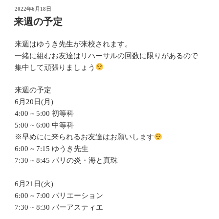
投
2022年6月18日
稿
来週の予定
日:
来週はゆうき先生が来校されます。
一緒に組むお友達はリハーサルの回数に限りがあるので
集中して頑張りましょう
来週の予定
6月20日(月)
4:00 ~ 5:00 初等科
5:00 ~ 6:00 中等科
※早めにに来られるお友達はお願いします
6:00 ~ 7:15 ゆうき先生
7:30 ~ 8:45 パリの炎・海と真珠
6月21日(火)
6:00 ~ 7:00 バリエーション
7:30 ~ 8:30 バーアスティエ