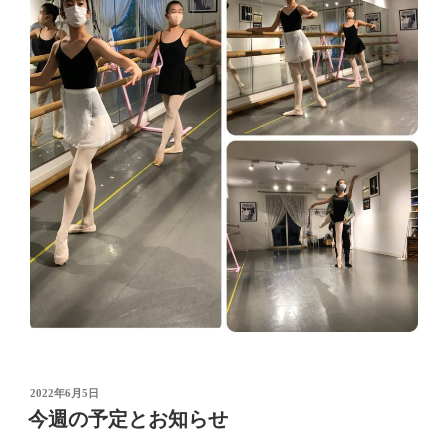
投
2022年6月5日
稿
今週の予定とお知らせ
日: