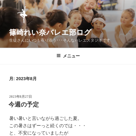
コ
ン
テ
ン
篠崎れい奈バレエ部ログ
ツ
へ
生徒さんにいつも寄り添う･･･そんなバレエスタジオです
ス
キ
メニュー
ッ
プ
月:
2023年8月
投
2023年8月27日
稿
今週の予定
日:
暑い暑いと言いながら過ごした夏。
この暑さはずーっと続くのでは・・・
と、不安になっていましたが