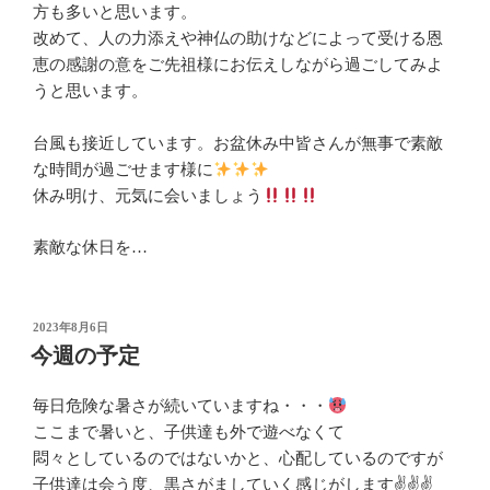
方も多いと思います。
改めて、人の力添えや神仏の助けなどによって受ける恩
恵の感謝の意をご先祖様にお伝えしながら過ごしてみよ
うと思います。
台風も接近しています。お盆休み中皆さんが無事で素敵
な時間が過ごせます様に
休み明け、元気に会いましょう
素敵な休日を…
投
2023年8月6日
稿
今週の予定
日:
毎日危険な暑さが続いていますね・・・
ここまで暑いと、子供達も外で遊べなくて
悶々としているのではないかと、心配しているのですが
子供達は会う度、黒さがましていく感じがします✌️✌️✌️