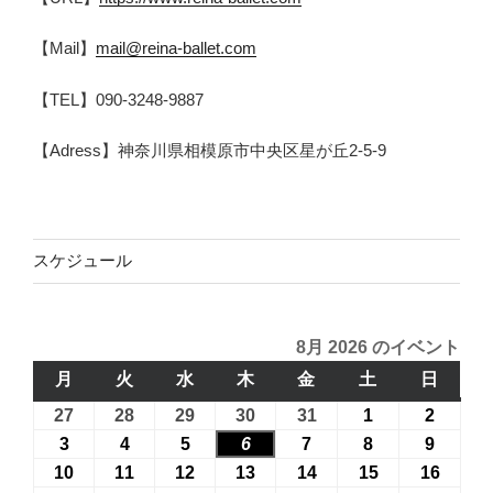
【Mail】
mail@reina-ballet.com
【TEL】090-3248-9887
【Adress】神奈川県相模原市中央区星が丘2-5-9
スケジュール
8月 2026 のイベント
月
月
火
火
水
水
木
木
金
金
土
土
日
日
曜
曜
曜
曜
曜
曜
曜
27
2026
28
2026
29
2026
30
2026
31
2026
1
2026
2
2026
日
日
日
日
日
日
日
年
年
年
年
年
年
年
3
2026
4
2026
5
2026
6
2026
7
2026
8
2026
9
2026
7
7
7
7
7
8
8
年
年
年
年
年
年
年
10
2026
11
2026
12
2026
13
2026
14
2026
15
2026
16
2026