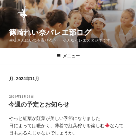
コ
ン
テ
ン
篠崎れい奈バレエ部ログ
ツ
へ
生徒さんにいつも寄り添う･･･そんなバレエスタジオです
ス
キ
メニュー
ッ
プ
月:
2024年11月
投
2024年11月24日
稿
今週の予定とお知らせ
日:
やっと紅葉が紅葉が美しい季節になりました
日によっては暖かく、薄着で紅葉狩りを楽しむ
なんて
日もあるんじゃないでしょうか。