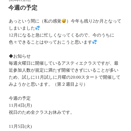
2024年11月3日
稿
今週の予定
日:
あっという間に（私の感覚
）今年も残り2か月となって
しまいました
12月になると急に忙しくなってくるので、今のうちに
色々できることはやっておこうと思います
◆お知らせ
毎週火曜日に開催しているアスティエクラスですが、最
近参加人数が規定に満たず開催できずにいることが多い
ため、試しに11月試しに月曜の20:00スタートで開催して
みようかと思います。（第２週目より）
今週の予定
11月4日(月)
祝日のため全クラスお休みです。
11月5日(火)