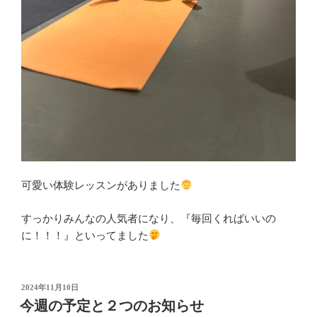
可愛い体験レッスンがありました
すっかりみんなの人気者になり、『毎回くればいいの
に！！！』といってました
投
2024年11月10日
稿
今週の予定と２つのお知らせ
日: