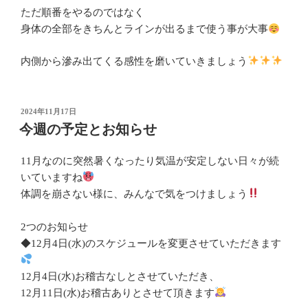
ただ順番をやるのではなく
身体の全部をきちんとラインが出るまで使う事が大事
内側から滲み出てくる感性を磨いていきましょう
投
2024年11月17日
稿
今週の予定とお知らせ
日:
11月なのに突然暑くなったり気温が安定しない日々が続
いていますね
体調を崩さない様に、みんなで気をつけましょう
2つのお知らせ
◆12月4日(水)のスケジュールを変更させていただきます
12月4日(水)お稽古なしとさせていただき、
12月11日(水)お稽古ありとさせて頂きます