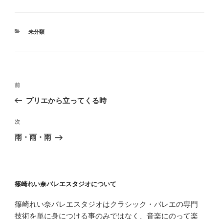
カ
未分類
テ
ゴ
リ
ー
投
前
前
稿
の
プリエから立ってくる時
ナ
投
ビ
稿
次
次
ゲ
の
雨・雨・雨
投
ー
稿
シ
ョ
篠崎れい奈バレエスタジオについて
ン
篠崎れい奈バレエスタジオはクラシック・バレエの専門
技術を単に身につける事のみではなく、音楽にのって楽