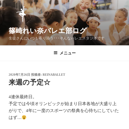
コ
ン
テ
ン
篠崎れい奈バレエ部ログ
ツ
へ
生徒さんにいつも寄り添う･･･そんなバレエスタジオです
ス
キ
メニュー
ッ
プ
投
2020年7月26日
投稿者:
REINABALLET
稿
来週の予定☆
日:
4連休最終日。
予定では今頃オリンピックが始まり日本各地が大盛り上
がりで、4年に一度のスポーツの祭典を心待ちにしていた
はず…