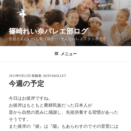
コ
ン
テ
ン
篠崎れい奈バレエ部ログ
ツ
へ
生徒さんにいつも寄り添う･･･そんなバレエスタジオです
ス
キ
メニュー
ッ
プ
投
2023年9月23日
投稿者:
REINABALLET
稿
今週の予定
日:
今日はお彼岸ですね。
お彼岸はもともと農耕民族だった日本人が
昔から自然の恵みに感謝し、先祖供養する習慣があった
そうです。
また彼岸の『彼』は『陽』もあらわすのでその背景には