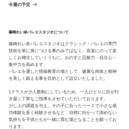
ゲ
の
今週の予定
投
ー
稿
シ
ョ
篠崎れい奈バレエスタジオについて
ン
篠崎れい奈バレエスタジオはクラシック・バレエの専門
技術を単に身につける事のみではなく、音楽にのって楽
しくお稽古していくうちに、おのずと忍耐力・自立心・
集中力を高めます。
バレエを通した情操教育の場として、健康な肉体と精神
を美しく鍛える事を目的として設立いたしました。
1クラスが少人数制にしているため、一人ひとりに目が行
き届く丁寧なご指導をさせていただいております。
少し上の課題を与え、その子に合ったペースで小さな成
功体験を多く経験させるなど、目標に向かって諦めない
気持ちを子供たちが一緒に育む場となることを願ってお
ります。