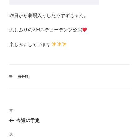
昨日から劇場入りしたみすずちゃん。
久しぶりのAMステューデンツ公演
楽しみにしています
カ
未分類
テ
ゴ
リ
ー
投
前
前
稿
の
今週の予定
ナ
投
ビ
稿
次
次