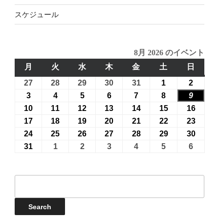
スケジュール
8月 2026 のイベント
月
月
火
火
水
水
木
木
金
金
土
土
日
日
曜
曜
曜
曜
曜
曜
曜
27
2026
28
2026
29
2026
30
2026
31
2026
1
2026
2
2026
日
日
日
日
日
日
日
年
年
年
年
年
年
年
3
2026
4
2026
5
2026
6
2026
7
2026
8
2026
9
2026
7
7
7
7
7
8
8
年
年
年
年
年
年
年
10
2026
11
2026
12
2026
13
2026
14
2026
15
2026
16
2026
月
月
月
月
月
月
月
8
8
8
8
8
8
8
年
年
年
年
年
年
年
17
2026
18
2026
19
2026
20
2026
21
2026
22
2026
23
2026
27
28
29
30
31
1
2
月
月
月
月
月
月
月
8
8
8
8
8
8
8
年
年
年
年
年
年
年
24
2026
25
2026
26
2026
27
2026
28
2026
29
2026
30
2026
日
日
日
日
日
日
日
3
4
5
6
7
8
9
月
月
月
月
月
月
月
8
8
8
8
8
8
8
年
年
年
年
年
年
年
31
2026
1
2026
2
2026
3
2026
4
2026
5
2026
6
2026
日
日
日
日
日
日
日
10
11
12
13
14
15
16
月
月
月
月
月
月
月
8
8
8
8
8
8
8
年
年
年
年
年
年
年
日
日
日
日
日
日
日
17
18
19
20
21
22
23
月
月
月
月
月
月
月
8
9
9
9
9
9
9
イ
日
日
日
日
日
日
日
24
25
26
27
28
29
30
月
月
月
月
月
月
月
ベ
日
日
日
日
日
日
日
31
1
2
3
4
5
6
ン
Events
Search
日
日
日
日
日
日
日
ト