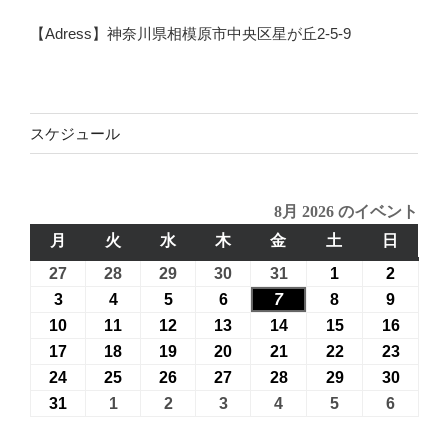
【Adress】神奈川県相模原市中央区星が丘2-5-9
スケジュール
8月 2026 のイベント
月
月
火
火
水
水
木
木
金
金
土
土
日
日
曜
曜
曜
曜
曜
曜
曜
27
2026
28
2026
29
2026
30
2026
31
2026
1
2026
2
2026
日
日
日
日
日
日
日
年
年
年
年
年
年
年
3
2026
4
2026
5
2026
6
2026
7
2026
8
2026
9
2026
7
7
7
7
7
8
8
年
年
年
年
年
年
年
10
2026
11
2026
12
2026
13
2026
14
2026
15
2026
16
2026
月
月
月
月
月
月
月
8
8
8
8
8
8
8
年
年
年
年
年
年
年
17
2026
18
2026
19
2026
20
2026
21
2026
22
2026
23
2026
27
28
29
30
31
1
2
月
月
月
月
月
月
月
8
8
8
8
8
8
8
年
年
年
年
年
年
年
24
2026
25
2026
26
2026
27
2026
28
2026
29
2026
30
2026
日
日
日
日
日
日
日
3
4
5
6
7
8
9
月
月
月
月
月
月
月
8
8
8
8
8
8
8
年
年
年
年
年
年
年
31
2026
1
2026
2
2026
3
2026
4
2026
5
2026
6
2026
日
日
日
日
日
日
日
10
11
12
13
14
15
16
月
月
月
月
月
月
月
8
8
8
8
8
8
8
年
年
年
年
年
年
年