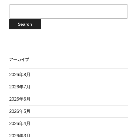
日
日
日
日
日
日
日
17
18
19
20
21
22
23
月
月
月
月
月
月
月
8
9
9
9
9
9
9
イ
日
日
日
日
日
日
日
24
25
26
27
28
29
30
月
月
月
月
月
月
月
ベ
日
日
日
日
日
日
日
31
1
2
3
4
5
6
ン
Events
Search
日
日
日
日
日
日
日
ト
検
索
アーカイブ
2026年8月
2026年7月
2026年6月
2026年5月
2026年4月
2026年3月