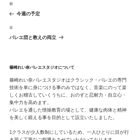
投
前
前
稿
の
今週の予定
ナ
投
ビ
稿
次
次
ゲ
の
バレエ団と教えの両立
投
ー
稿
シ
ョ
篠崎れい奈バレエスタジオについて
ン
篠崎れい奈バレエスタジオはクラシック・バレエの専門
技術を単に身につける事のみではなく、音楽にのって楽
しくお稽古していくうちに、おのずと忍耐力・自立心・
集中力を高めます。
バレエを通した情操教育の場として、健康な肉体と精神
を美しく鍛える事を目的として設立いたしました。
1クラスが少人数制にしているため、一人ひとりに目が行
き届く丁寧なご指導をさせていただいております。