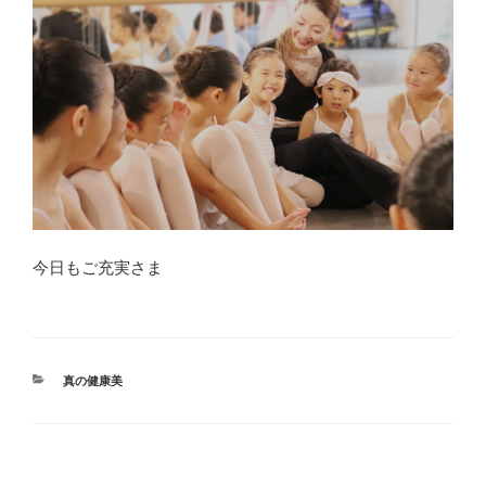
今日もご充実さま
カ
真の健康美
テ
ゴ
リ
ー