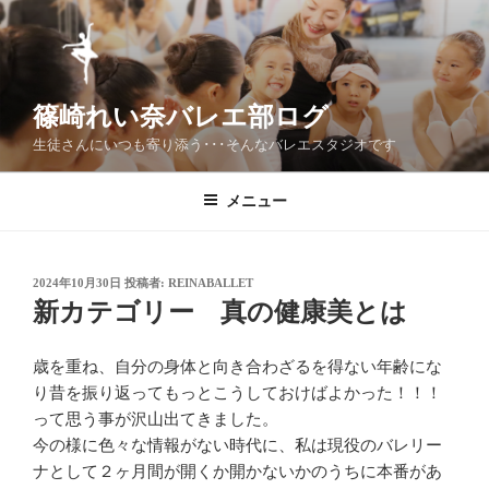
コ
ン
テ
ン
篠崎れい奈バレエ部ログ
ツ
へ
生徒さんにいつも寄り添う･･･そんなバレエスタジオです
ス
キ
メニュー
ッ
プ
投
2024年10月30日
投稿者:
REINABALLET
稿
新カテゴリー 真の健康美とは
日:
歳を重ね、自分の身体と向き合わざるを得ない年齢にな
り昔を振り返ってもっとこうしておけばよかった！！！
って思う事が沢山出てきました。
今の様に色々な情報がない時代に、私は現役のバレリー
ナとして２ヶ月間が開くか開かないかのうちに本番があ