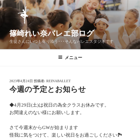
コ
ン
テ
ン
篠崎れい奈バレエ部ログ
ツ
へ
生徒さんにいつも寄り添う･･･そんなバレエスタジオです
ス
キ
メニュー
ッ
プ
投
2023年4月24日
投稿者:
REINABALLET
稿
今週の予定とお知らせ
日:
◆4月29日(土)は祝日の為全クラスお休みです。
お間違えのない様にお願いします。
さて今週末からGWが始まります
怪我に気をつけて、楽しい祝日をお過ごしください🏞