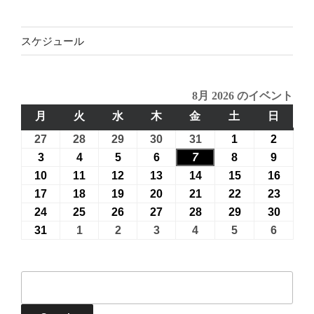
スケジュール
8月 2026 のイベント
月
月
火
火
水
水
木
木
金
金
土
土
日
日
曜
曜
曜
曜
曜
曜
曜
27
2026
28
2026
29
2026
30
2026
31
2026
1
2026
2
2026
日
日
日
日
日
日
日
年
年
年
年
年
年
年
3
2026
4
2026
5
2026
6
2026
7
2026
8
2026
9
2026
7
7
7
7
7
8
8
年
年
年
年
年
年
年
10
2026
11
2026
12
2026
13
2026
14
2026
15
2026
16
2026
月
月
月
月
月
月
月
8
8
8
8
8
8
8
年
年
年
年
年
年
年
17
2026
18
2026
19
2026
20
2026
21
2026
22
2026
23
2026
27
28
29
30
31
1
2
月
月
月
月
月
月
月
8
8
8
8
8
8
8
年
年
年
年
年
年
年
24
2026
25
2026
26
2026
27
2026
28
2026
29
2026
30
2026
日
日
日
日
日
日
日
3
4
5
6
7
8
9
月
月
月
月
月
月
月
8
8
8
8
8
8
8
年
年
年
年
年
年
年
31
2026
1
2026
2
2026
3
2026
4
2026
5
2026
6
2026
日
日
日
日
日
日
日
10
11
12
13
14
15
16
月
月
月
月
月
月
月
8
8
8
8
8
8
8
年
年
年
年
年
年
年
日
日
日
日
日
日
日
17
18
19
20
21
22
23
月
月
月
月
月
月
月
8
9
9
9
9
9
9
イ
日
日
日
日
日
日
日
24
25
26
27
28
29
30
月
月
月
月
月
月
月
ベ
日
日
日
日
日
日
日
31
1
2
3
4
5
6
ン