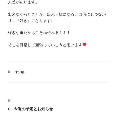
人差があります。
出来なかったことが、出来る様になると自信にもつなが
り、『好き』になります。
好きな事だからこそ頑張れる！！！
そこを目指して頑張っていこうと思います
カ
未分類
テ
ゴ
リ
ー
投
前
前
稿
の
今週の予定とお知らせ
ナ
投