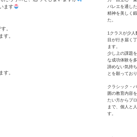
バレエを通し
います
精神を美しく
た。
です。
1クラスが少人
ます。
目が行き届く
ます。
少し上の課題
な成功体験を
諦めない気持
ます。
とを願ってお
クラシック・
囲の教育内容を
たい方からプ
まで、個人と
す。