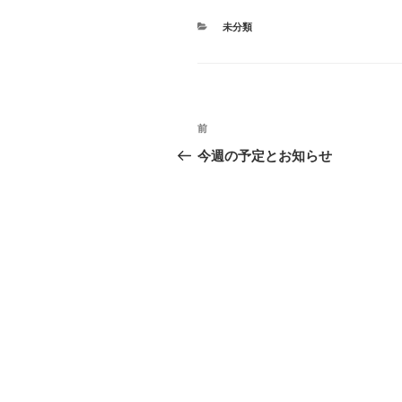
カ
未分類
テ
ゴ
リ
ー
投
前
前
稿
の
今週の予定とお知らせ
投
ナ
稿
ビ
ゲ
ー
シ
ョ
ン