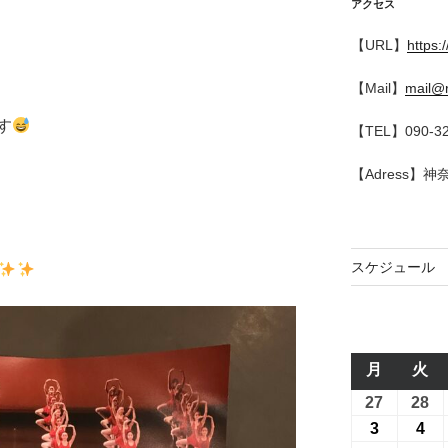
アクセス
【URL】
https:
【Mail】
mail@r
す
【TEL】090-32
【Adress】
スケジュール
月
月
火
火
曜
曜
27
2026
28
20
日
日
年
年
3
2026
4
20