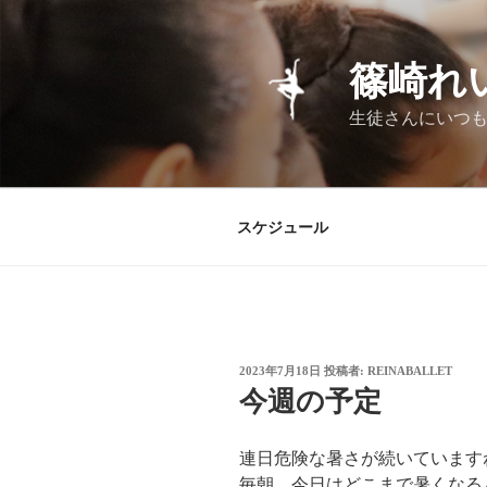
コ
ン
テ
篠崎れ
ン
ツ
生徒さんにいつも
へ
ス
キ
ッ
スケジュール
プ
投
2023年7月18日
投稿者:
REINABALLET
稿
今週の予定
日:
連日危険な暑さが続いています
毎朝、今日はどこまで暑くなる