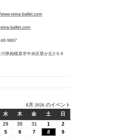
//www.reina-ballet.com
eina-ballet.com
48-9887
神奈川県相模原市中央区星が丘2-5-9
8月 2026 のイベント
水
水
木
木
金
金
土
土
日
日
曜
曜
曜
曜
曜
26
29
2026
30
2026
31
2026
1
2026
2
2026
日
日
日
日
日
年
年
年
年
年
26
5
2026
6
2026
7
2026
8
2026
9
2026