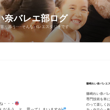
い奈バレエ部ログ
寄り添う･･･そんなバレエスタジオです
篠崎れい奈バレエ
篠崎れい奈バ
専門技術を単
ね・・・
のって楽しく
んだろう…と、思ってしまいますが
力・自立心・