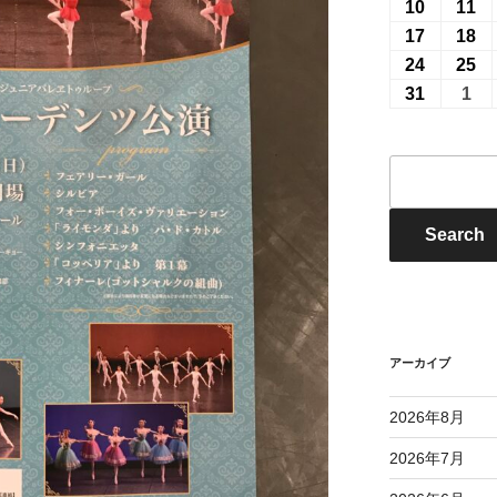
7
7
年
年
10
2026
11
20
月
月
8
8
年
年
17
2026
18
20
27
28
月
月
8
8
年
年
24
2026
25
20
日
日
3
4
月
月
8
8
年
年
31
2026
1
20
日
日
10
11
月
月
8
8
年
年
日
日
17
18
月
月
8
9
イ
日
日
24
25
月
月
ベ
日
日
31
1
ン
日
日
E
Search
ト
検
索
アーカイブ
2026年8月
2026年7月