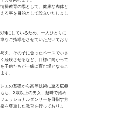
た情操教育の場として、健康な肉体と
鍛える事を目的として設立いたしまし
数制にしているため、一人ひとりに
丁寧なご指導をさせていただいており
を与え、その子に合ったペースで小さ
多く経験させるなど、目標に向かって
ちを子供たちが一緒に育む場となるこ
ります。
バレエの基礎から高等技術に至る広範
もち、3歳以上の男女、趣味で始め
ロフェッショナルダンサーを目指す方
人格を尊重した教育を行っておりま